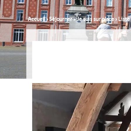
Accueil
›
Séjourner
›
Je suis sur place
›
Liste