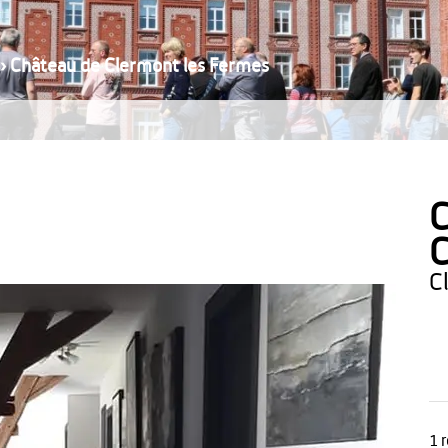
›
Château de Clermont les Fermes
C
C
1 