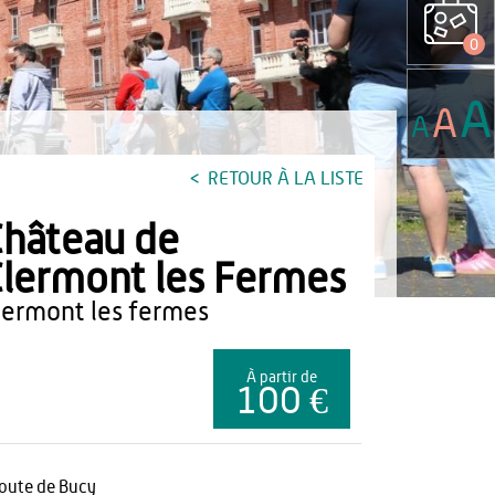
0
A
A
A
RETOUR À LA LISTE
hâteau de
lermont les Fermes
clermont les fermes
À partir de
100 €
route de Bucy