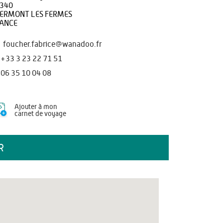
340
ERMONT LES FERMES
ANCE
foucher.fabrice@wanadoo.fr
+33 3 23 22 71 51
06 35 10 04 08
Ajouter à mon
carnet de voyage
R