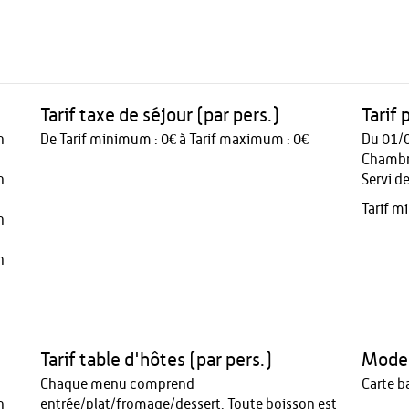
Tarif taxe de séjour (par pers.)
Tarif 
n
De Tarif minimum : 0€ à Tarif maximum : 0€
Du 01/
Chambre
n
Servi d
Tarif m
n
n
Tarif table d'hôtes (par pers.)
Modes
Chaque menu comprend
Carte b
n
entrée/plat/fromage/dessert. Toute boisson est