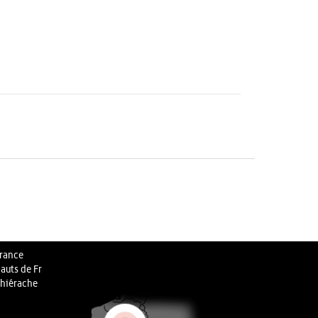
rance
auts de Fr
hiérache