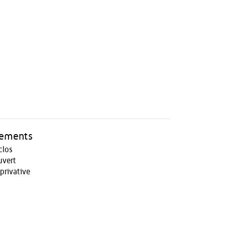
pements
clos
uvert
 privative