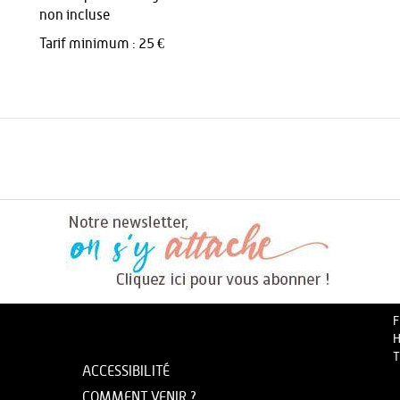
non incluse
Tarif minimum : 25 €
F
H
T
ACCESSIBILITÉ
COMMENT VENIR ?