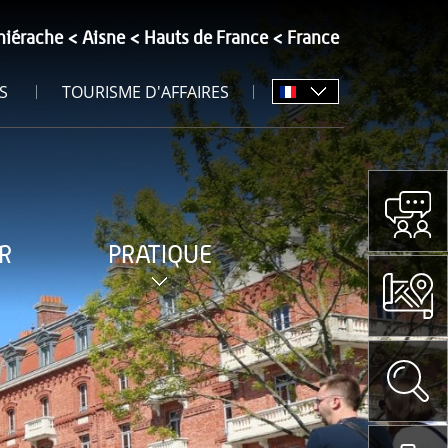
hiérache
Aisne
Hauts de France
France
S
TOURISME D'AFFAIRES
R
PRATIQUE