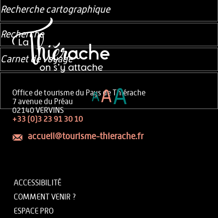
Recherche cartographique
Recherche
Carnet de voyage
A
A
Office de tourisme du Pays de Thiérache
A
7 avenue du Préau
02140 VERVINS
+33 (0)3 23 91 30 10
accueil@tourisme-thierache.fr
ACCESSIBILITÉ
COMMENT VENIR ?
ESPACE PRO