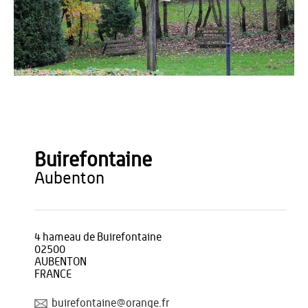
Office de Tourisme du Pays de Thiérache
Buirefontaine
aubenton
4 hameau de Buirefontaine
02500
AUBENTON
FRANCE
buirefontaine@orange.fr