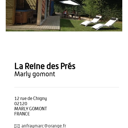
OTTCHE
La Reine des Prés
marly gomont
12 rue de Chigny
02120
MARLY GOMONT
FRANCE
anfraymarc@orange.fr