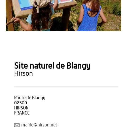
OT du Pays de Thiérache
Site naturel de Blangy
hirson
Route de Blangy
02500
HIRSON
FRANCE
mairie@hirson.net