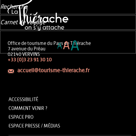
Recherche
Carnet de voyage
A
A
Office de tourisme du Pays de Thiérache
A
7 avenue du Préau
02140 VERVINS
+33 (0)3 23 91 30 10
accueil@tourisme-thierache.fr
ACCESSIBILITÉ
COMMENT VENIR ?
ESPACE PRO
ESPACE PRESSE / MÉDIAS