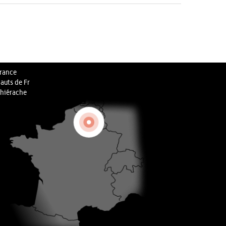
rance
auts de Fr
hiérache