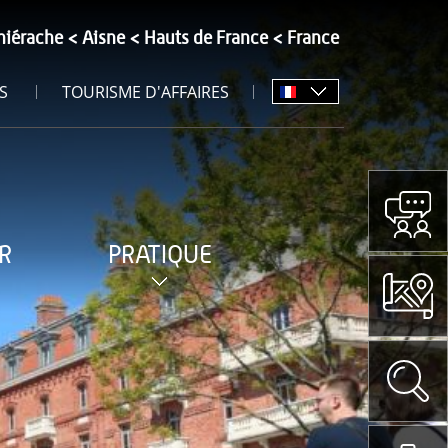
hiérache
Aisne
Hauts de France
France
S
TOURISME D'AFFAIRES
R
PRATIQUE