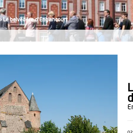
›
Le belvédère d'Englancourt
L
d
02