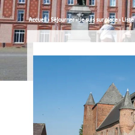
Accueil
›
Séjourner
›
Je suis sur place
›
Liste