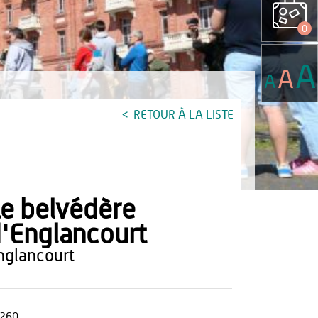
0
A
A
A
RETOUR À LA LISTE
e belvédère
'Englancourt
englancourt
260