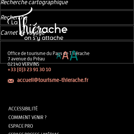
Recherche cartographique
Recherche
Carnet de voyage
A
A
Office de tourisme du Pays de Thiérache
A
7 avenue du Préau
02140 VERVINS
+33 (0)3 23 91 30 10
accueil@tourisme-thierache.fr
ACCESSIBILITÉ
COMMENT VENIR ?
ESPACE PRO