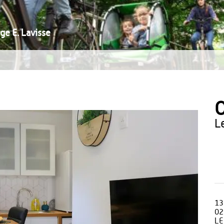
ge E. Lavisse
O
13
02
LE