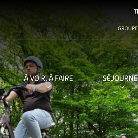
T
GROUPE
À VOIR, À FAIRE
SÉJOURNE