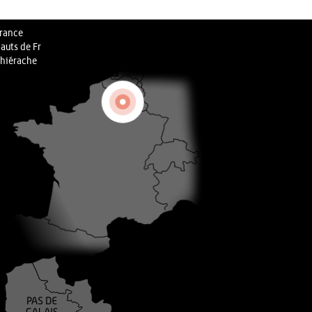
rance
auts de Fr
hiérache