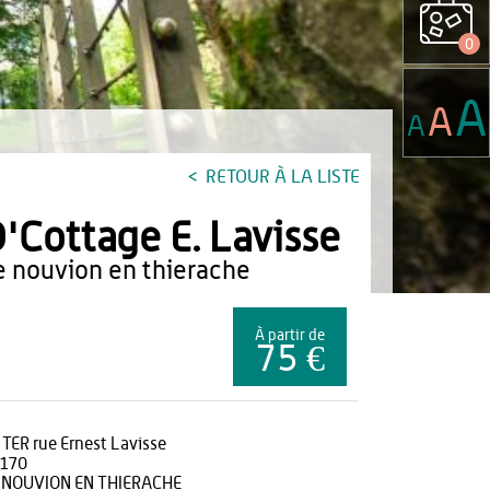
0
A
A
A
RETOUR À LA LISTE
'Cottage E. Lavisse
le nouvion en thierache
À partir de
75 €
 TER rue Ernest Lavisse
170
 NOUVION EN THIERACHE