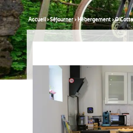
Accueil
›
Séjourner
›
Hébergement
›
O'Cotta