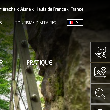
hiérache
Aisne
Hauts de France
France
S
TOURISME D'AFFAIRES
R
PRATIQUE