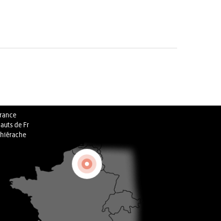
rance
auts de Fr
hiérache