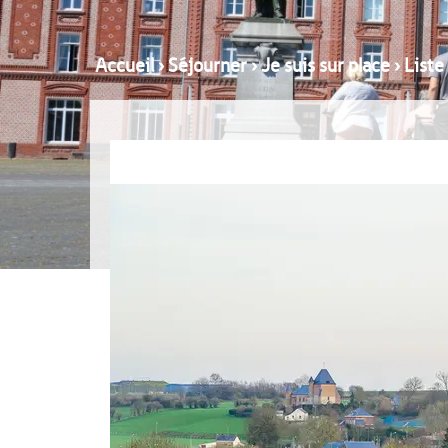
Accueil
›
Séjourner
›
Je suis sur place
›
Liste