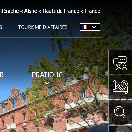
hiérache
Aisne
Hauts de France
France
S
TOURISME D'AFFAIRES
R
PRATIQUE