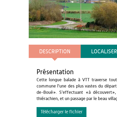
Vincent Colin
DESCRIPTION
LOCALISER
Présentation
Cette longue balade à VTT traverse tout
commune l’une des plus vastes du départe
de-Boué». S’effectuant «à découvert»,
thiérachien, et un passage par le beau vill
Télécharger le fichier