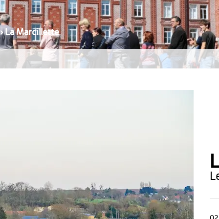
›
La Marcillette
L
02