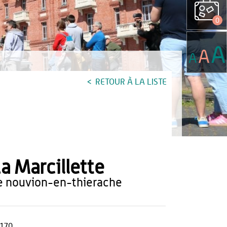
0
A
A
A
RETOUR À LA LISTE
a Marcillette
le nouvion-en-thierache
170