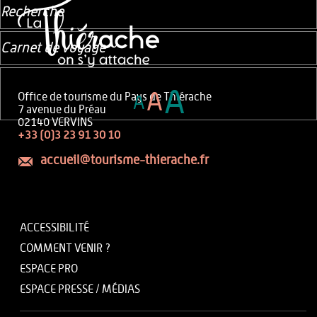
Recherche
Carnet de voyage
A
A
Office de tourisme du Pays de Thiérache
A
7 avenue du Préau
02140 VERVINS
+33 (0)3 23 91 30 10
accueil@tourisme-thierache.fr
ACCESSIBILITÉ
COMMENT VENIR ?
ESPACE PRO
ESPACE PRESSE / MÉDIAS