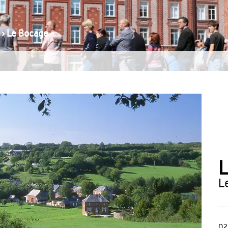
›
Le Bocage
L
02