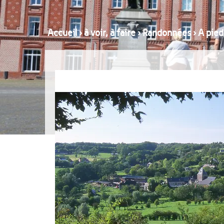
Accueil
›
à voir, à faire
›
Randonnées
›
A pied