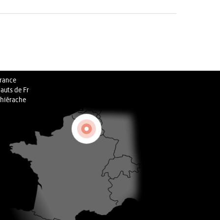
rance
auts de Fr
hiérache