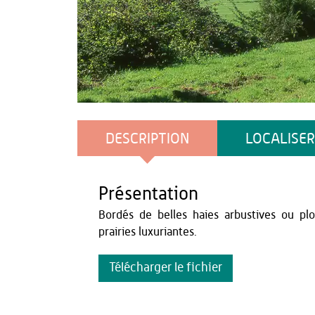
Bruno Gouhoury
DESCRIPTION
LOCALISER
Présentation
Bordés de belles haies arbustives ou pl
prairies luxuriantes.
Télécharger le fichier