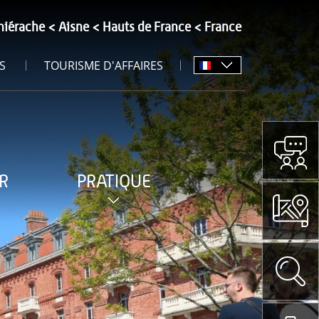
hiérache
Aisne
Hauts de France
France
S
TOURISME D'AFFAIRES
R
PRATIQUE