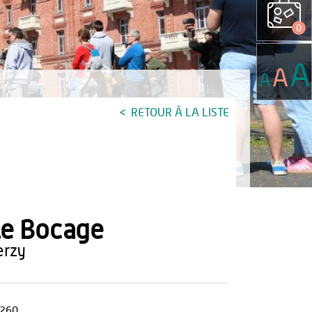
0
A
A
A
RETOUR À LA LISTE
e Bocage
lerzy
260