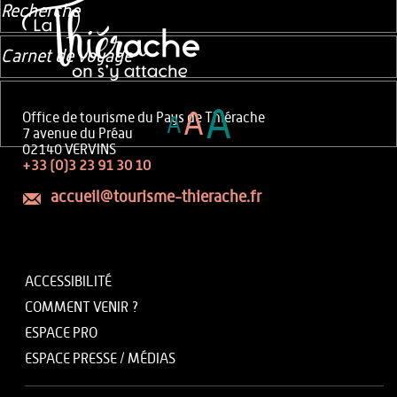
Recherche
Carnet de voyage
A
A
Office de tourisme du Pays de Thiérache
A
7 avenue du Préau
02140 VERVINS
+33 (0)3 23 91 30 10
accueil@tourisme-thierache.fr
ACCESSIBILITÉ
COMMENT VENIR ?
ESPACE PRO
ESPACE PRESSE / MÉDIAS