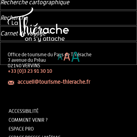
Recherche cartographique
Recherche
Carnet de voyage
A
A
Office de tourisme du Pays de Thiérache
A
7 avenue du Préau
02140 VERVINS
+33 (0)3 23 91 30 10
accueil@tourisme-thierache.fr
ACCESSIBILITÉ
COMMENT VENIR ?
ESPACE PRO