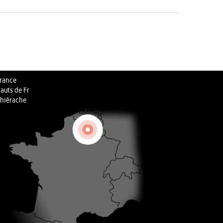
rance
auts de Fr
hiérache