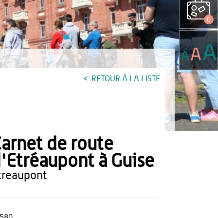
0
A
A
A
RETOUR À LA LISTE
arnet de route
'Etréaupont à Guise
etreaupont
580