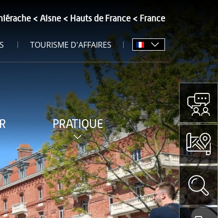
hiérache
Aisne
Hauts de France
France
S
TOURISME D'AFFAIRES
R
PRATIQUE