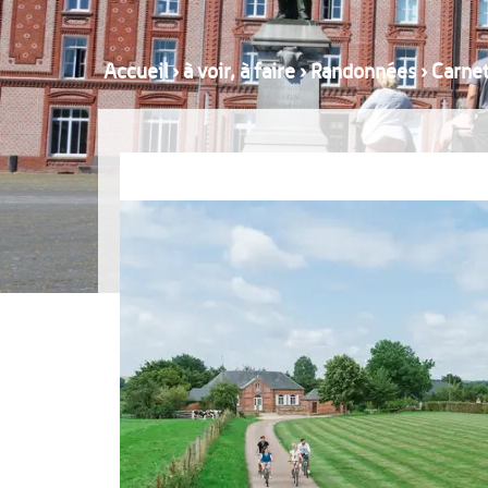
Accueil
›
à voir, à faire
›
Randonnées
›
Carnet