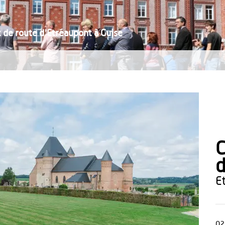
 de route d'Etréaupont à Guise
C
d
02