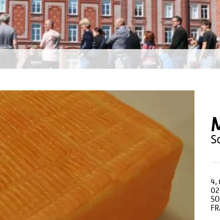
M
4,
02
S
FR