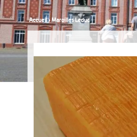
Accueil
›
Maroilles Leduc