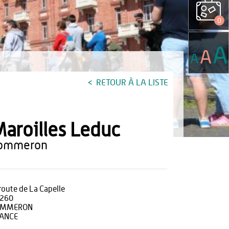
0
A
A
A
RETOUR À LA LISTE
aroilles Leduc
sommeron
 route de La Capelle
260
OMMERON
ANCE