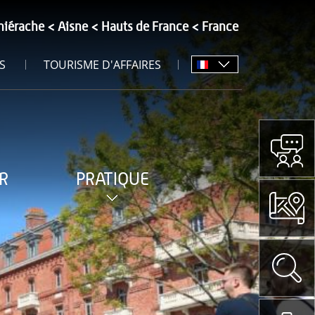
hiérache
Aisne
Hauts de France
France
S
TOURISME D'AFFAIRES
R
PRATIQUE