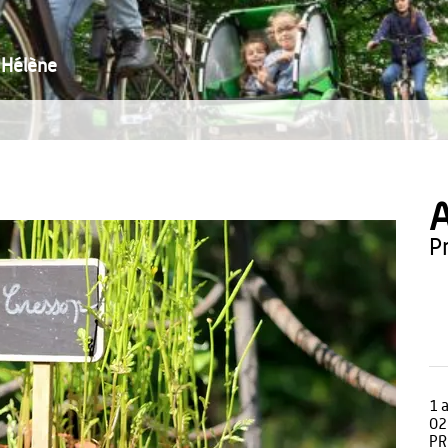
'Hélène
A
1 
02
PR