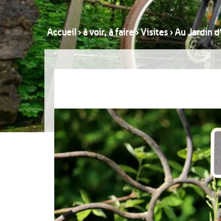
Accueil
›
à voir, à faire
›
Visites
›
Au Jardin d