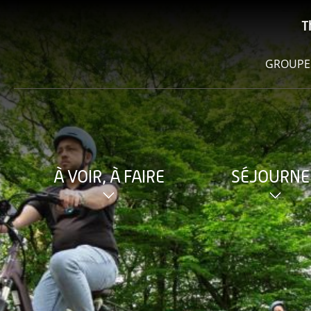
T
GROUPE
À VOIR, À FAIRE
SÉJOURNE