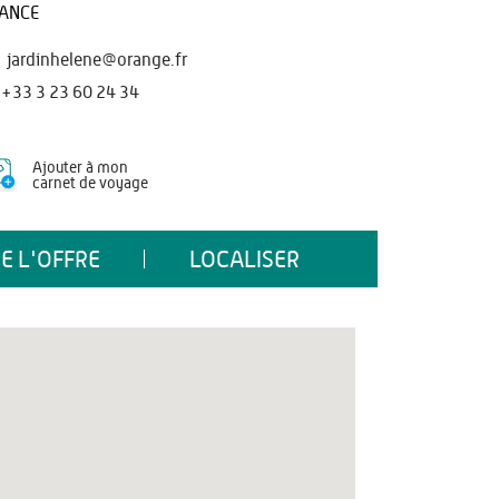
ANCE
jardinhelene@orange.fr
+33 3 23 60 24 34
Ajouter à mon
carnet de voyage
E L'OFFRE
LOCALISER