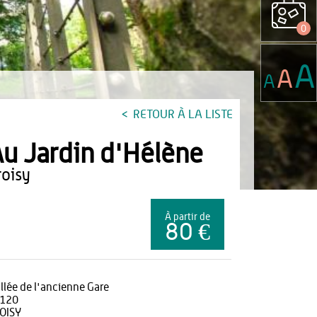
0
A
A
A
RETOUR À LA LISTE
u Jardin d'Hélène
proisy
À partir de
80 €
allée de l'ancienne Gare
120
OISY