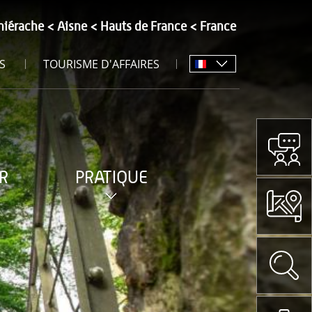
hiérache
Aisne
Hauts de France
France
S
TOURISME D'AFFAIRES
R
PRATIQUE