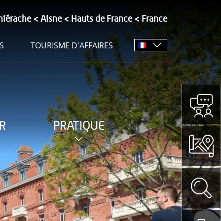
hiérache
Aisne
Hauts de France
France
S
TOURISME D'AFFAIRES
R
PRATIQUE