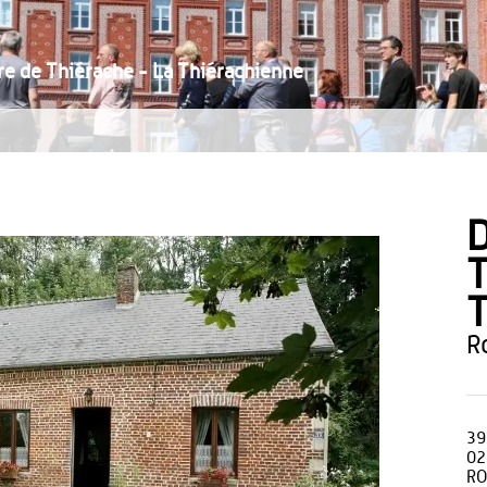
 de Thiérache - La Thiérachienne
T
T
39
02
R