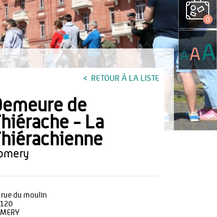
0
A
A
A
RETOUR À LA LISTE
Demeure de
hiérache - La
hiérachienne
romery
 rue du moulin
120
OMERY