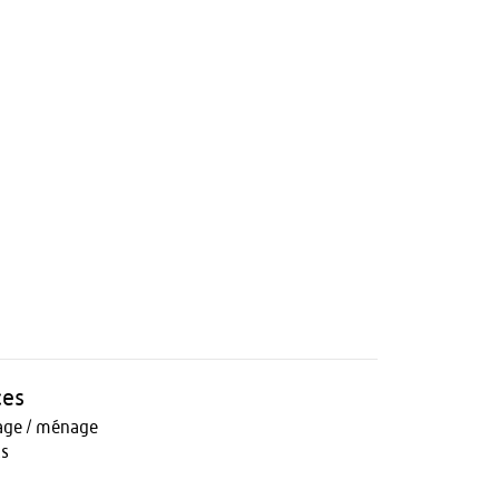
ces
age / ménage
ts