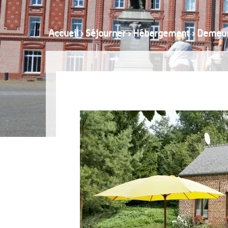
Accueil
›
Séjourner
›
Hébergement
›
Demeure