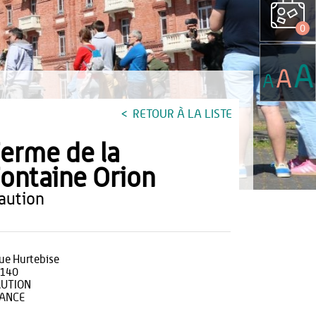
0
A
A
A
RETOUR À LA LISTE
erme de la
ontaine Orion
haution
rue Hurtebise
140
UTION
ANCE