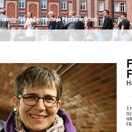
savoir-faire
›
Ferme de la Fontaine Orion
F
F
1 
02
HA
FR