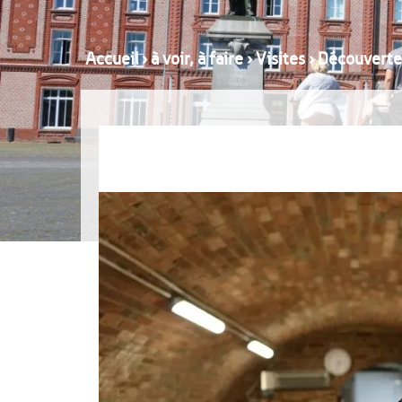
Accueil
›
à voir, à faire
›
Visites
›
Découverte 