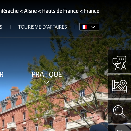
hiérache
Aisne
Hauts de France
France
S
TOURISME D'AFFAIRES
R
PRATIQUE