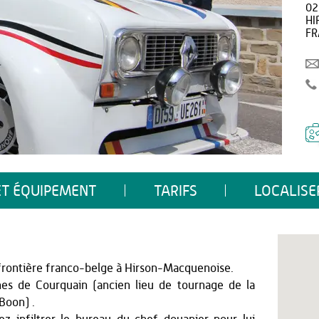
02
HI
FR
ET ÉQUIPEMENT
TARIFS
LOCALISE
a frontière franco-belge à Hirson-Macquenoise.
nes de Courquain (ancien lieu de tournage de la
Boon) .