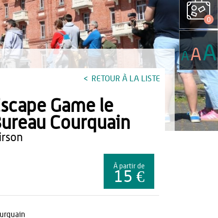
0
A
A
A
RETOUR À LA LISTE
scape Game le
ureau Courquain
hirson
À partir de
15 €
urquain