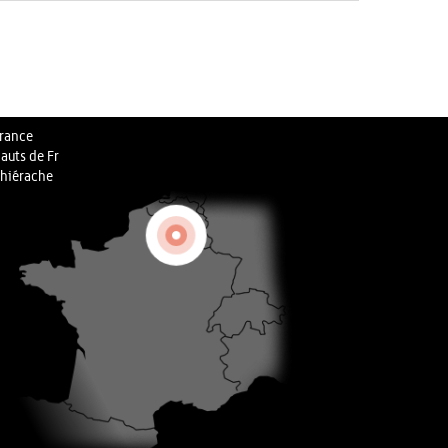
rance
auts de Fr
hiérache