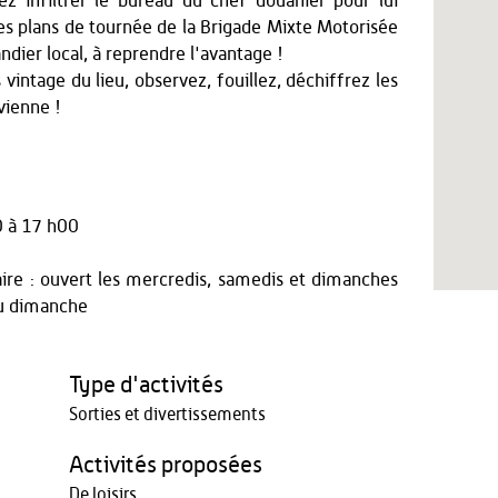
ez infiltrer le bureau du chef douanier pour lui
e les plans de tournée de la Brigade Mixte Motorisée
ndier local, à reprendre l'avantage !
 vintage du lieu, observez, fouillez, déchiffrez les
vienne !
 à 17 h00
ire : ouvert les mercredis, samedis et dimanches
au dimanche
Type d'activités
Sorties et divertissements
Activités proposées
De loisirs