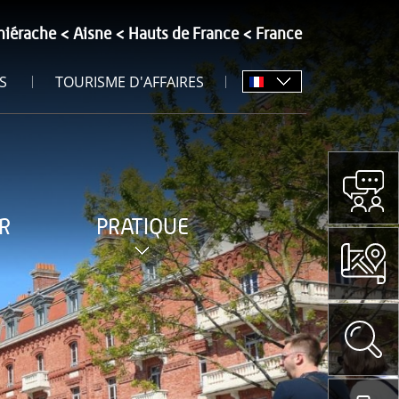
hiérache
Aisne
Hauts de France
France
S
TOURISME D'AFFAIRES
R
PRATIQUE