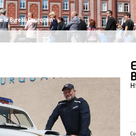
 le Bureau Courquain
E
B
Co