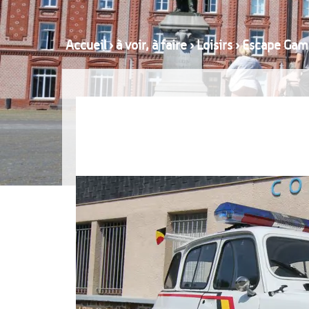
Accueil
›
à voir, à faire
›
Loisirs
›
Escape Game