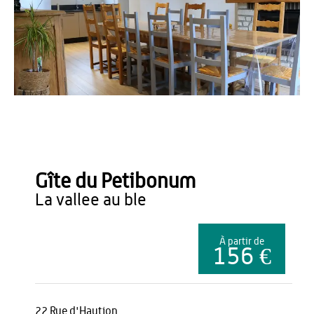
OT Thiérache
Gîte du Petibonum
la vallee au ble
À partir de
156 €
22 Rue d'Haution