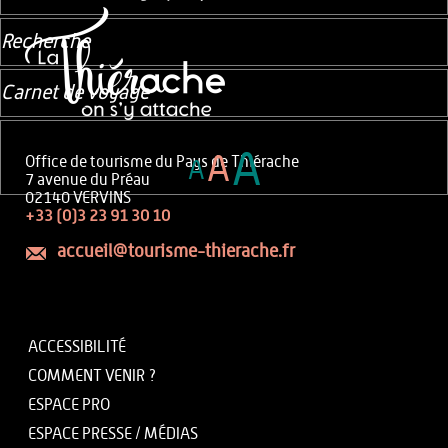
Recherche
Carnet de voyage
A
A
Office de tourisme du Pays de Thiérache
A
7 avenue du Préau
02140 VERVINS
+33 (0)3 23 91 30 10
accueil@tourisme-thierache.fr
ACCESSIBILITÉ
COMMENT VENIR ?
ESPACE PRO
ESPACE PRESSE / MÉDIAS