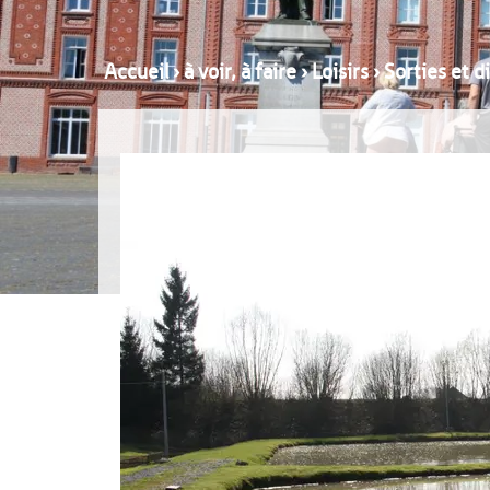
Accueil
›
à voir, à faire
›
Loisirs
›
Sorties et 