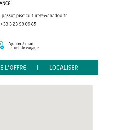
ANCE
passot.pisciculture@wanadoo.fr
+33 3 23 98 06 85
Ajouter à mon
carnet de voyage
E L'OFFRE
LOCALISER