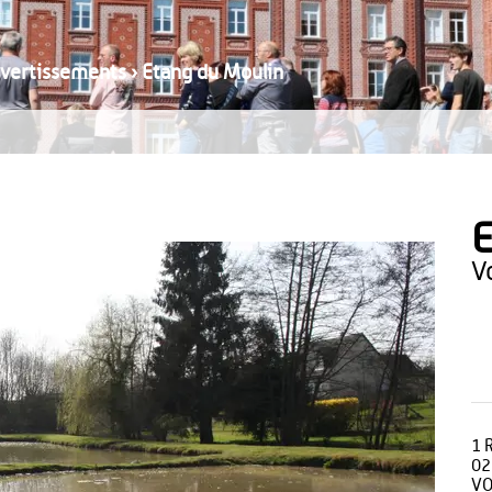
divertissements
›
Etang du Moulin
E
1 
02
VO