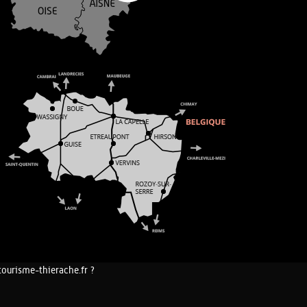
tourisme-thierache.fr ?
COOKIES ET DONNÉES PERSONNELLES
PLAN DU SITE