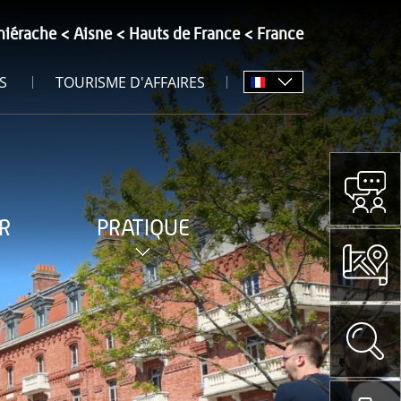
hiérache
Aisne
Hauts de France
France
S
TOURISME D'AFFAIRES
R
PRATIQUE