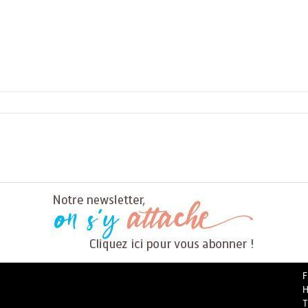
F
H
T