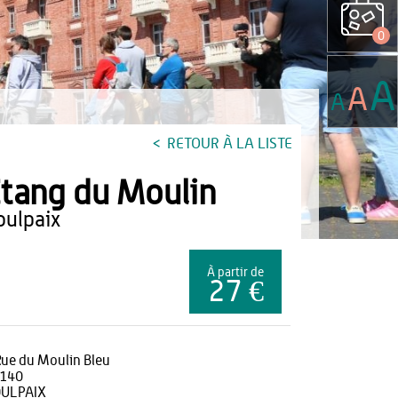
0
A
A
A
RETOUR À LA LISTE
tang du Moulin
voulpaix
À partir de
27 €
Rue du Moulin Bleu
140
ULPAIX