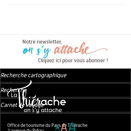
Recherche cartographique
Recherche
Carnet de voyage
A
A
Office de tourisme du Pays de Thiérache
A
7 avenue du Préau