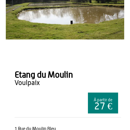
OT du Pays de Thiérache
Etang du Moulin
voulpaix
À partir de
27 €
1 Rue du Moulin Bleu