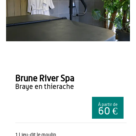
OT Thiérache
Brune River Spa
braye en thierache
À partir de
60 €
1 Lieu-dit le moulin