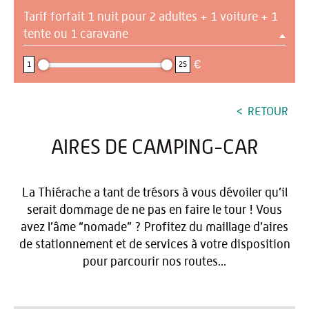
Tarif forfait 1 nuit pour 2 adultes + 1 voiture + 1
tente ou 1 caravane
1 : 25
€
1
25
RETOUR
AIRES DE CAMPING-CAR
La Thiérache a tant de trésors à vous dévoiler qu’il
serait dommage de ne pas en faire le tour ! Vous
avez l’âme “nomade” ? Profitez du maillage d’aires
de stationnement et de services à votre disposition
pour parcourir nos routes...