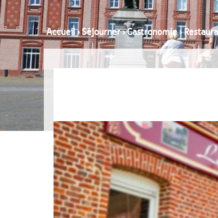
Accueil
›
Séjourner
›
Gastronomie
›
Restaura