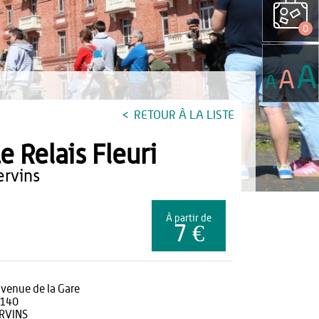
0
A
A
A
RETOUR À LA LISTE
e Relais Fleuri
vervins
À partir de
7 €
avenue de la Gare
140
RVINS