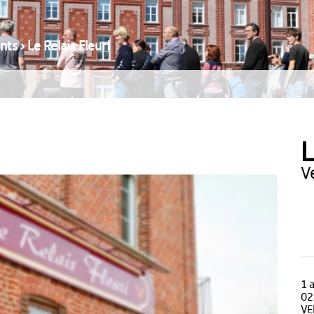
nts
›
Le Relais Fleuri
L
1 
02
VE