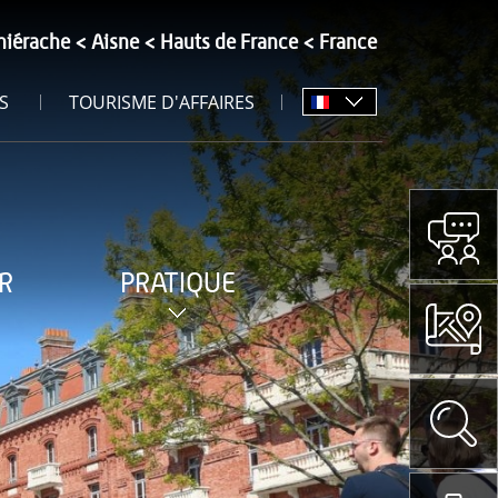
hiérache
Aisne
Hauts de France
France
S
TOURISME D'AFFAIRES
R
PRATIQUE