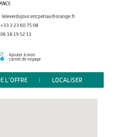
ANCE
leleverdujour.ericpetiau@orange.fr
+33 3 23 60 75 08
06 18 19 52 11
Ajouter à mon
carnet de voyage
E L'OFFRE
LOCALISER