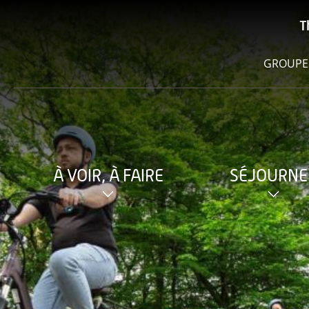
T
GROUPE
À VOIR, À FAIRE
SÉJOURNE