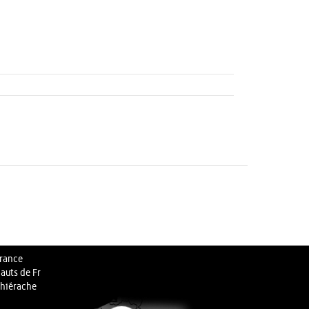
rance
auts de Fr
hiérache