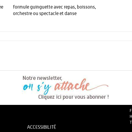
ée
formule guinguette avec repas, boissons,
orchestre ou spectacle et danse
F
H
T
ACCESSIBILITÉ