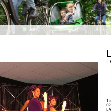
L
15
02
LA