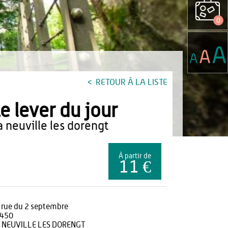
0
A
A
A
RETOUR À LA LISTE
e lever du jour
la neuville les dorengt
À partir de
11 €
 rue du 2 septembre
450
 NEUVILLE LES DORENGT