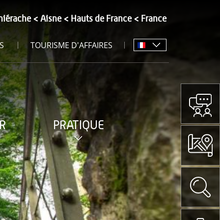
hiérache
Aisne
Hauts de France
France
S
TOURISME D'AFFAIRES
R
PRATIQUE