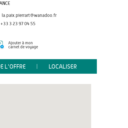
ANCE
la.paix.pierrart@wanadoo.fr
+33 3 23 97 04 55
Ajouter à mon
carnet de voyage
E L'OFFRE
LOCALISER