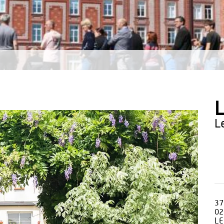
L
37
02
LE