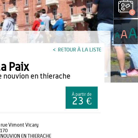
0
A
A
A
RETOUR À LA LISTE
a Paix
le nouvion en thierache
À partir de
23 €
 rue Vimont Vicary
170
 NOUVION EN THIERACHE