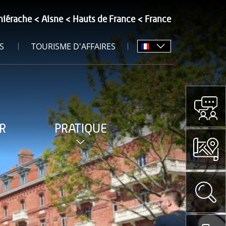
hiérache
Aisne
Hauts de France
France
S
TOURISME D'AFFAIRES
R
PRATIQUE