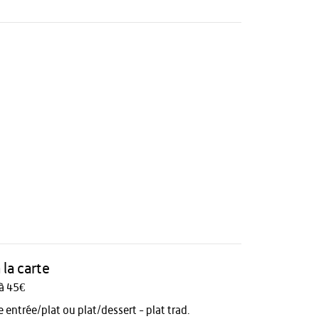
a la carte
à 45€
 entrée/plat ou plat/dessert - plat trad.