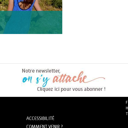
F
H
T
ACCESSIBILITÉ
COMMENT VENIR ?