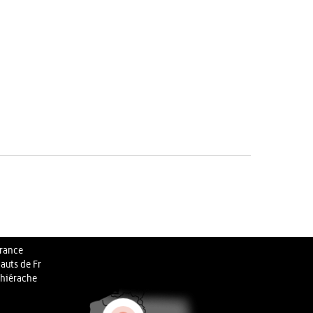
rance
auts de Fr
hiérache