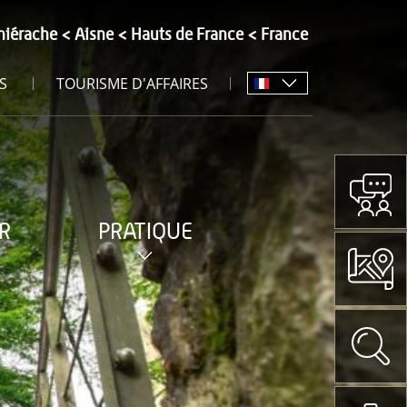
hiérache
Aisne
Hauts de France
France
S
TOURISME D'AFFAIRES
R
PRATIQUE