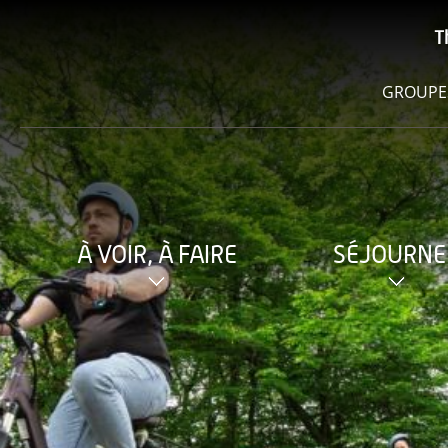
T
GROUPE
À VOIR, À FAIRE
SÉJOURNE