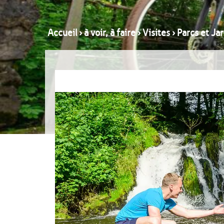
Accueil
›
à voir, à faire
›
Visites
›
Parcs et Jar