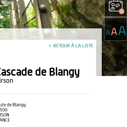
0
A
A
A
RETOUR À LA LISTE
ascade de Blangy
hirson
ute de Blangy
500
RSON
ANCE