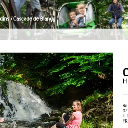
dins
›
Cascade de Blangy
C
Ro
02
HI
FR