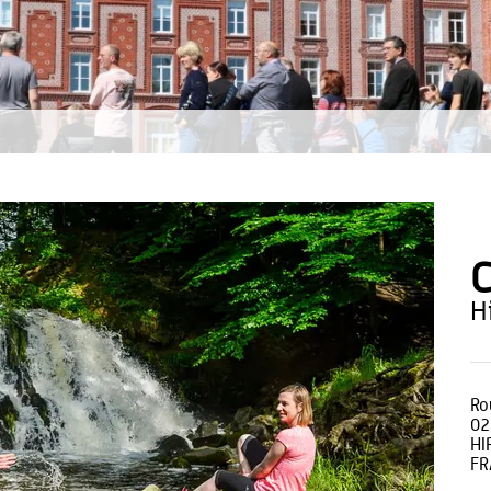
C
Ro
02
HI
FR