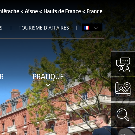
hiérache
Aisne
Hauts de France
France
S
TOURISME D'AFFAIRES
R
PRATIQUE