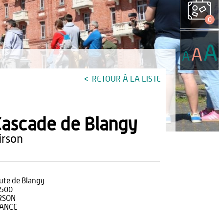
0
A
A
A
RETOUR À LA LISTE
ascade de Blangy
hirson
ute de Blangy
500
RSON
ANCE