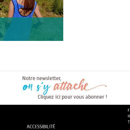
F
H
T
ACCESSIBILITÉ