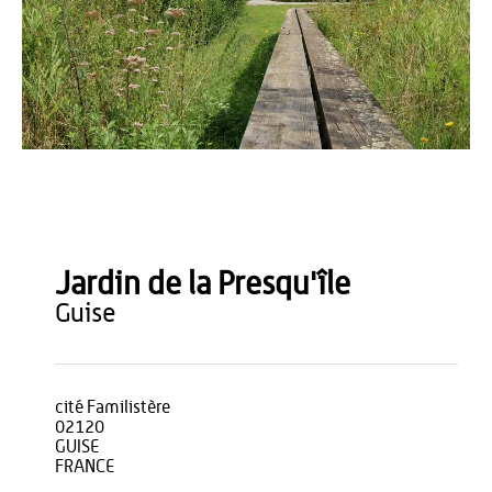
OT du Pays de Thiérache
Jardin de la Presqu'île
guise
cité Familistère
02120
GUISE
FRANCE