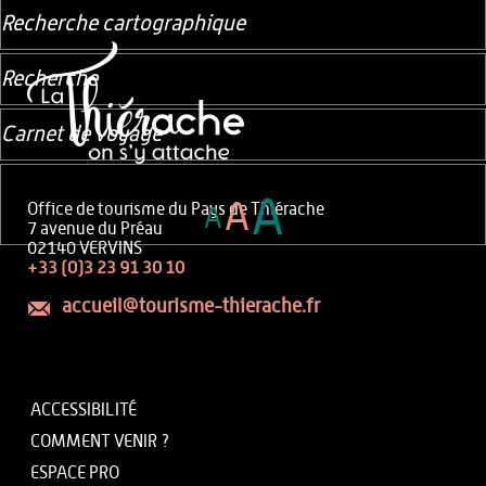
Recherche cartographique
Recherche
Carnet de voyage
A
A
Office de tourisme du Pays de Thiérache
A
7 avenue du Préau
02140 VERVINS
+33 (0)3 23 91 30 10
accueil@tourisme-thierache.fr
ACCESSIBILITÉ
COMMENT VENIR ?
ESPACE PRO