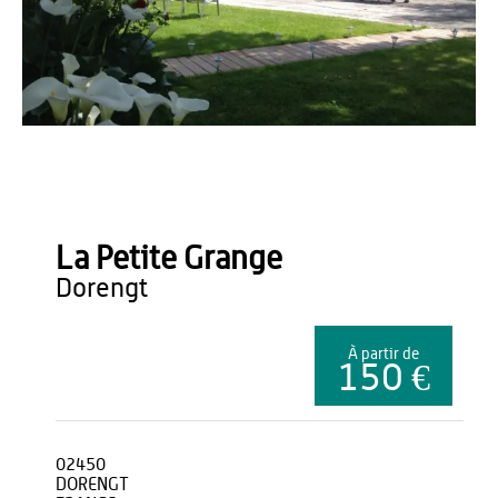
https://www.ribeaufontaine.fr/fr/chambre/le-petit-gite-de-ribeaufontaine
La Petite Grange
dorengt
À partir de
150 €
02450
DORENGT