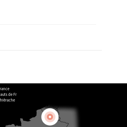
rance
auts de Fr
hiérache