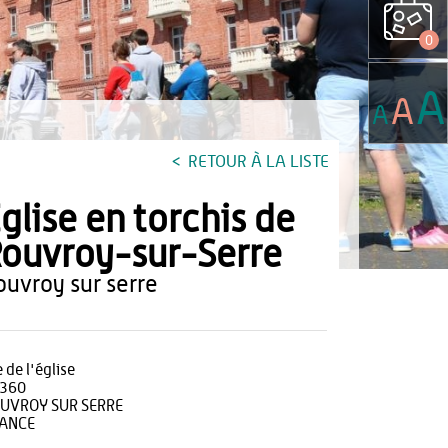
0
A
A
A
RETOUR À LA LISTE
glise en torchis de
ouvroy-sur-Serre
rouvroy sur serre
 de l'église
360
UVROY SUR SERRE
ANCE