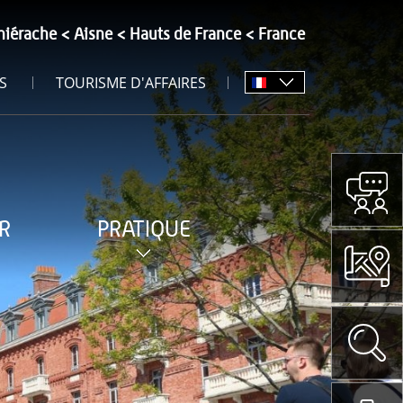
hiérache
Aisne
Hauts de France
France
S
TOURISME D'AFFAIRES
R
PRATIQUE