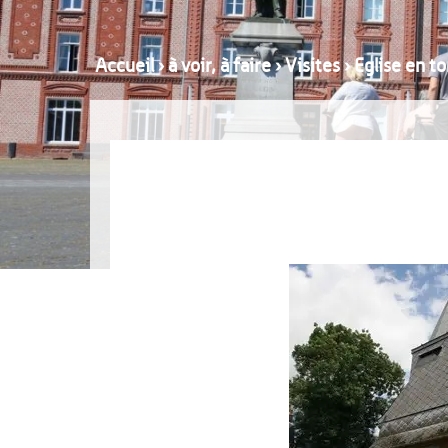
Accueil
›
à voir, à faire
›
Visites
›
Eglise en t