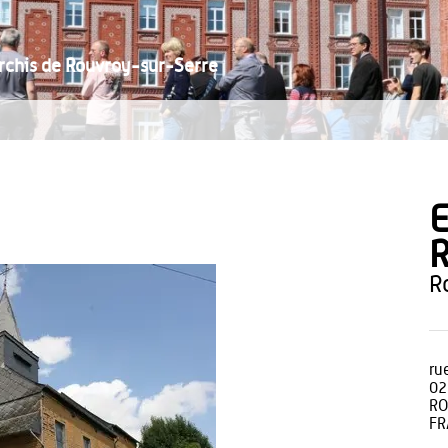
orchis de Rouvroy-sur-Serre
E
R
rue
02
RO
FR