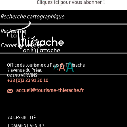
Recherche cartographique
Recherche
Carnet de voyage
A
A
Office de tourisme du Pays de Thiérache
A
7 avenue du Préau
02140 VERVINS
+33 (0)3 23 91 30 10
accueil@tourisme-thierache.fr
ACCESSIBILITÉ
COMMENT VENIR ?