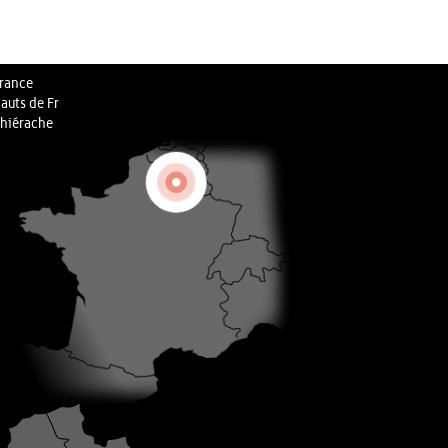
rance
auts de Fr
hiérache