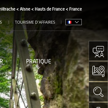
hiérache
Aisne
Hauts de France
France
S
TOURISME D'AFFAIRES
R
PRATIQUE