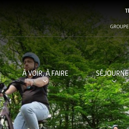
T
GROUPE
À VOIR, À FAIRE
SÉJOURNE