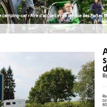
e camping-car
›
Aire d'accueil et de service des Portes d
A
s
d
Rue
02
RO