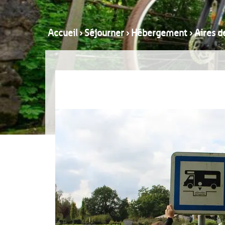
Accueil
›
Séjourner
›
Hébergement
›
Aires d