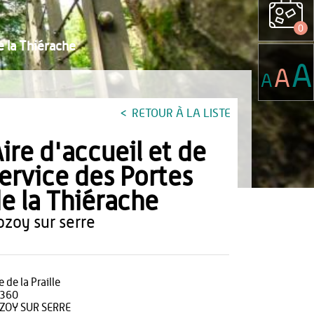
0
e la Thiérache
A
A
A
RETOUR À LA LISTE
ire d'accueil et de
ervice des Portes
e la Thiérache
rozoy sur serre
 de la Praille
360
ZOY SUR SERRE