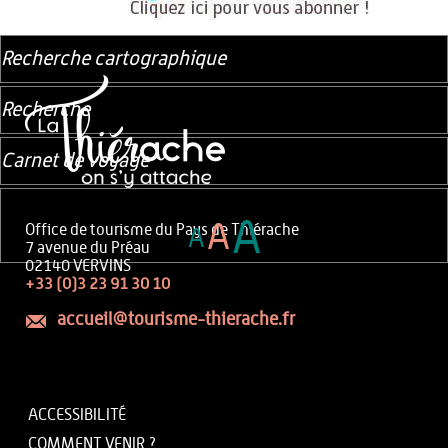
Recherche cartographique
Recherche
Carnet de voyage
A
A
Office de tourisme du Pays de Thiérache
A
7 avenue du Préau
02140 VERVINS
+33 (0)3 23 91 30 10
accueil@tourisme-thierache.fr
ACCESSIBILITÉ
COMMENT VENIR ?