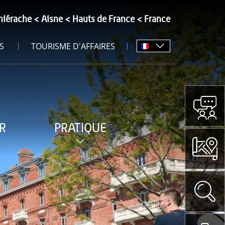
hiérache
Aisne
Hauts de France
France
S
TOURISME D'AFFAIRES
R
PRATIQUE