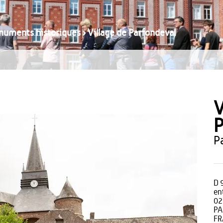
numents historiques
›
Village de Parfondeval
V
P
D 
en
02
PA
FR