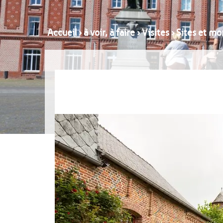
Accueil
›
à voir, à faire
›
Visites
›
Sites et mo