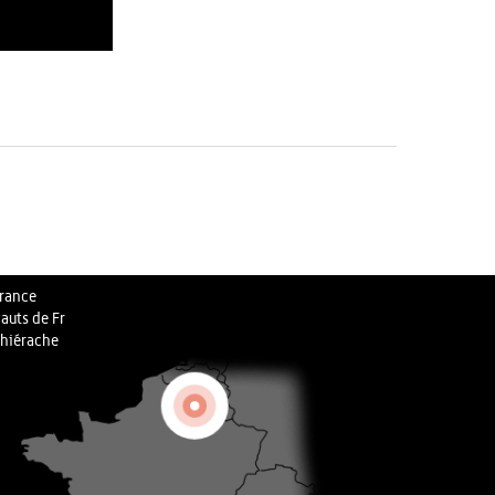
rance
auts de Fr
hiérache