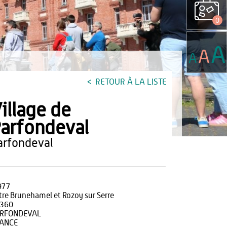
0
A
A
A
RETOUR À LA LISTE
illage de
arfondeval
parfondeval
977
tre Brunehamel et Rozoy sur Serre
360
RFONDEVAL
ANCE