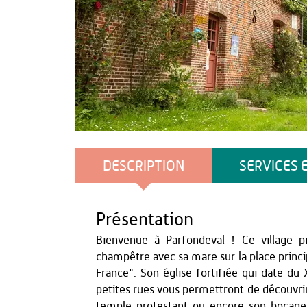
OT TH - Loïc RIDOU
DESCRIPTION
SERVICES 
Présentation
Bienvenue à Parfondeval ! Ce village p
champêtre avec sa mare sur la place princip
France". Son église fortifiée qui date du
petites rues vous permettront de découvrir 
temple protestant ou encore son bocage. 