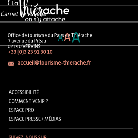
Carnet de voyage
A
A
Office de tourisme du Pays de Thiérache
A
7 avenue du Préau
02140 VERVINS
+33 (0)3 23 91 30 10
accueil@tourisme-thierache.fr
ACCESSIBILITÉ
COMMENT VENIR ?
ESPACE PRO
ESPACE PRESSE / MÉDIAS
SUIVEZ-NOUS SUR