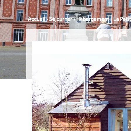
Accueil
›
Séjourner
›
Hébergement
›
La Peti