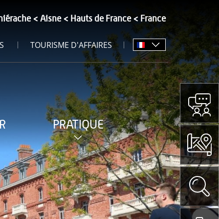
hiérache
Aisne
Hauts de France
France
S
TOURISME D'AFFAIRES
R
PRATIQUE