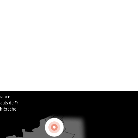
rance
auts de Fr
hiérache