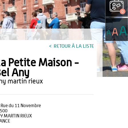
0
A
A
A
RETOUR À LA LISTE
a Petite Maison -
el Any
any martin rieux
 Rue du 11 Novembre
500
Y MARTIN RIEUX
ANCE