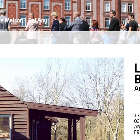
te Maison - Bel Any
L
B
13
02
AN
FR