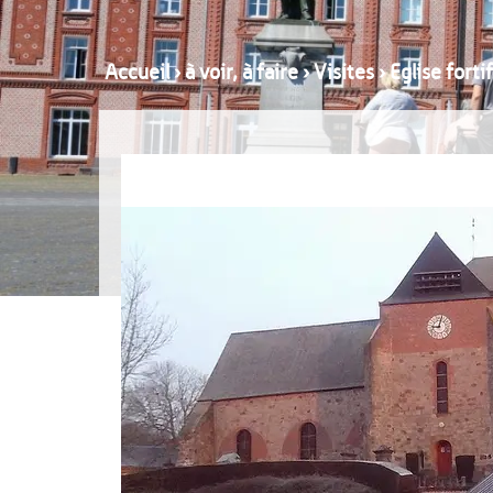
Accueil
›
à voir, à faire
›
Visites
›
Eglise fort