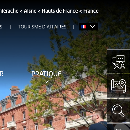
hiérache
Aisne
Hauts de France
France
S
TOURISME D'AFFAIRES
R
PRATIQUE