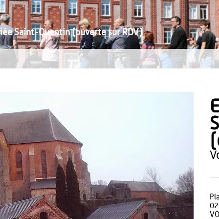
ifiée Saint-Quentin (ouverte sur RDV)
E
S
(
Pl
02
VO