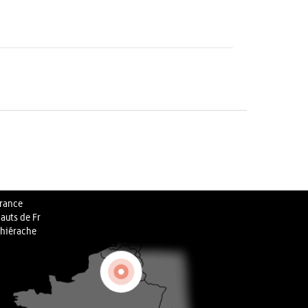
rance
auts de Fr
hiérache