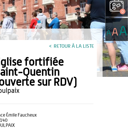
0
A
A
A
RETOUR À LA LISTE
glise fortifiée
aint-Quentin
ouverte sur RDV)
voulpaix
ace Émile Faucheux
140
ULPAIX