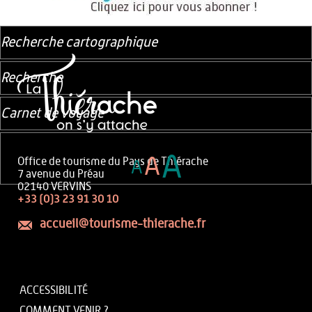
Recherche cartographique
Recherche
Carnet de voyage
A
A
Office de tourisme du Pays de Thiérache
A
7 avenue du Préau
02140 VERVINS
+33 (0)3 23 91 30 10
accueil@tourisme-thierache.fr
ACCESSIBILITÉ
COMMENT VENIR ?