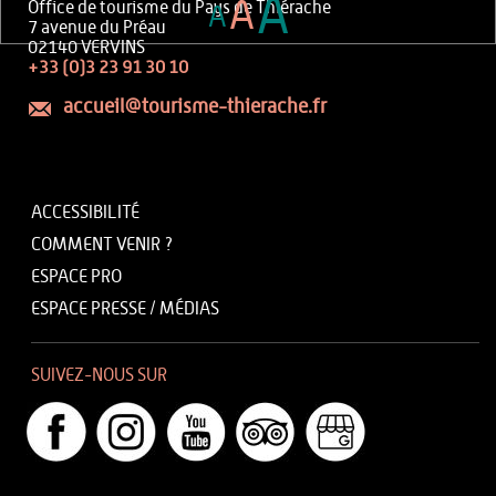
A
A
Office de tourisme du Pays de Thiérache
A
7 avenue du Préau
02140 VERVINS
+33 (0)3 23 91 30 10
accueil@tourisme-thierache.fr
ACCESSIBILITÉ
COMMENT VENIR ?
ESPACE PRO
ESPACE PRESSE / MÉDIAS
SUIVEZ-NOUS SUR