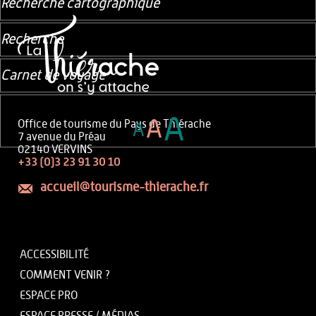
Recherche cartographique
Recherche
Carnet de voyage
A
A
Office de tourisme du Pays de Thiérache
A
7 avenue du Préau
02140 VERVINS
+33 (0)3 23 91 30 10
accueil@tourisme-thierache.fr
ACCESSIBILITÉ
COMMENT VENIR ?
ESPACE PRO