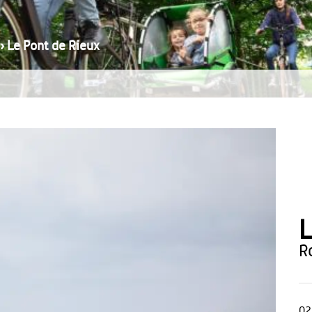
›
Le Pont de Rieux
L
02