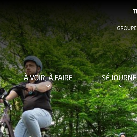
T
GROUPE
À VOIR, À FAIRE
SÉJOURNE