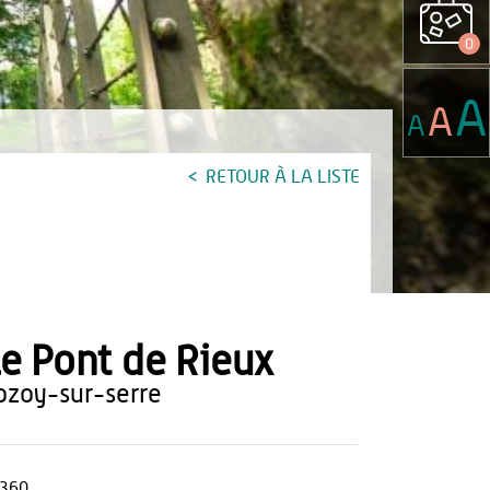
0
A
A
A
RETOUR À LA LISTE
e Pont de Rieux
rozoy-sur-serre
360