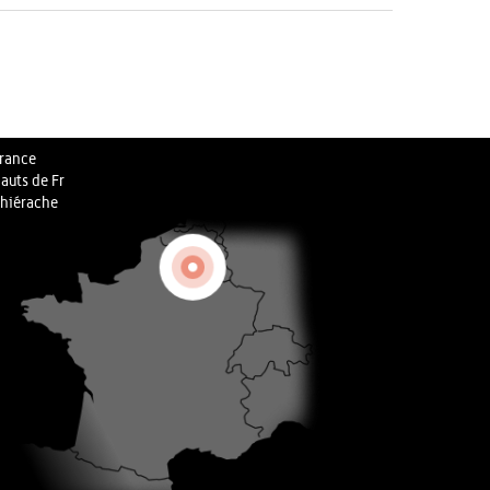
rance
auts de Fr
hiérache