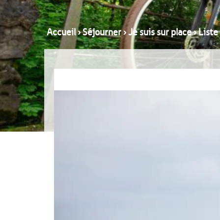
Accueil
›
Séjourner
›
Je suis sur place
›
Liste