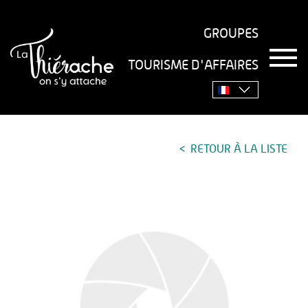
GROUPES
T
TOURISME D'AFFAIRES
o
Accueil
›
à voir, à faire
›
Secrets
›
Champs blanc !
g
g
l
e
n
RETOUR À LA LISTE
a
v
i
g
a
t
i
o
n