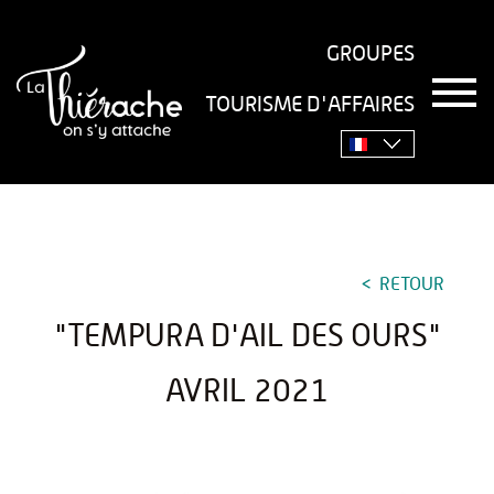
GROUPES
T
TOURISME D'AFFAIRES
o
Accueil
›
Séjourner
›
Gastronomie
›
Recettes
›
g
g
"Tempura d'ail des ours" avril 2021
l
e
n
a
v
RETOUR
i
g
"TEMPURA D'AIL DES OURS"
a
t
i
AVRIL 2021
o
n