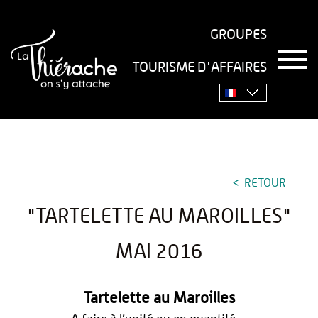
GROUPES
T
TOURISME D'AFFAIRES
o
Accueil
›
Séjourner
›
Gastronomie
›
Recettes
›
g
g
"Tartelette au Maroilles" mai 2016
l
e
n
a
v
RETOUR
i
g
"TARTELETTE AU MAROILLES"
a
t
i
MAI 2016
o
n
Tartelette au Maroilles