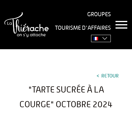
GROUPES
T
TOURISME D'AFFAIRES
o
Accueil
›
Séjourner
›
Gastronomie
›
Recettes
›
"Tarte
g
g
sucrée à la courge" octobre 2024
l
e
n
a
v
RETOUR
i
g
"TARTE SUCRÉE À LA
a
t
i
COURGE" OCTOBRE 2024
o
n