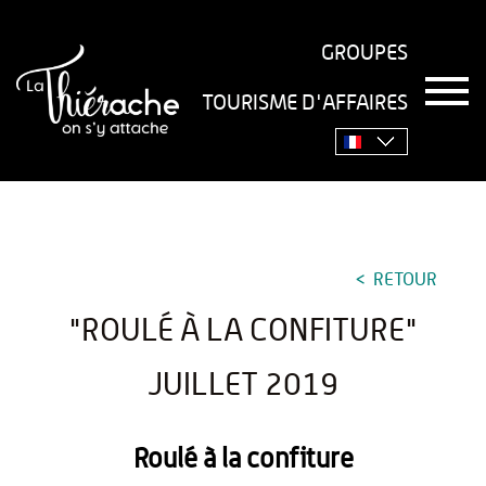
GROUPES
T
TOURISME D'AFFAIRES
o
Accueil
›
Séjourner
›
Gastronomie
›
Recettes
›
"Roulé à
g
g
la confiture" juillet 2019
l
e
n
a
v
RETOUR
i
g
"ROULÉ À LA CONFITURE"
a
t
i
JUILLET 2019
o
n
Roulé à la confiture